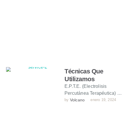
y lesiones mediante el uso
de …
Técnicas Que
Utilizamos
E.P.T.E. (Electrolisis
Percutánea Terapéutica) La
Electrólisis Percutánea
by 
Volcano
enero 19, 2024
Terapéutica (EPTE) es una
técnica de fisioterapia
innovadora que utilizamos
en …