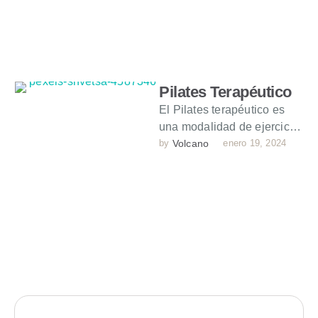
Pilates Terapéutico
El Pilates terapéutico es
una modalidad de ejercicio,
diseñada para abordar
by 
Volcano
enero 19, 2024
necesidades de
rehabilitación y mejora de
la …