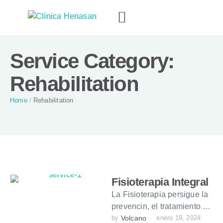
Service Category:
Rehabilitation
Home
/
Rehabilitation
Fisioterapia Integral
La Fisioterapia persigue la
prevencin, el tratamiento y
la recuperacin de patologas
by 
Volcano
enero 19, 2024